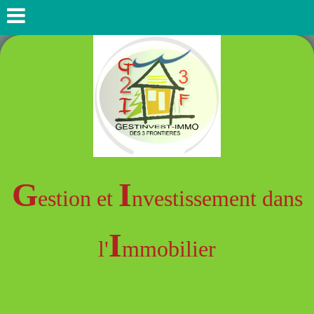
G
I
estion et
nvestissement dans
I
l'
mmobilier