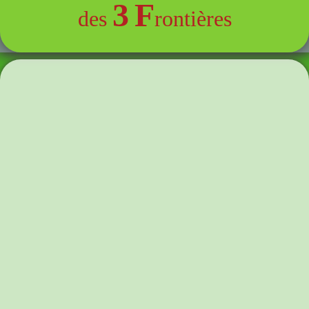
3
F
des
rontières