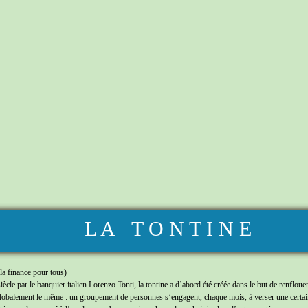
 T O N T I N E
(
la finance pour tous
)
cle par le banquier italien Lorenzo Tonti, la tontine a d’abord été créée dans le but de renflo
globalement le même : un groupement de personnes s’engagent, chaque mois, à verser une certaine