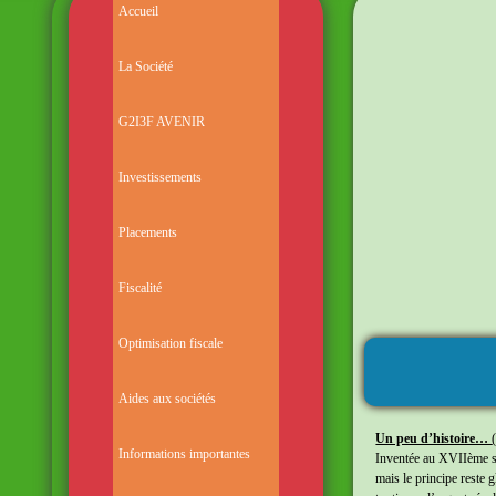
Accueil
La Société
G2I3F AVENIR
Investissements
Placements
Fiscalité
Optimisation fiscale
L A
Aides aux sociétés
Un peu d’histoire…
Informations importantes
Inventée au XVIIème siè
mais le principe reste 