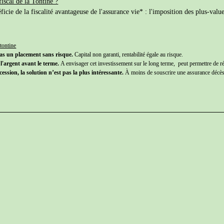
fiscal de la Tontine ?
e de la fiscalité avantageuse de l'assurance vie* : l'imposition des plus-value
 tontine
pas un placement sans risque.
Capital non garanti, rentabilité égale au risque.
 l'argent avant le terme.
A envisager cet investissement sur le long terme, peut permettre de rép
ession, la solution n’est pas la plus intéressante.
À moins de souscrire une assurance décès, 