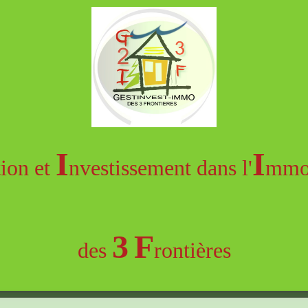
I
I
tion et
nvestissement dans l'
mmob
3
F
des
rontières