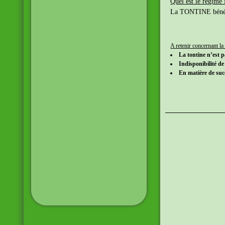
Quel est le régime 
La TONTINE bénéfici
A retenir concernant la
La tontine n’est 
Indisponibilité de
En matière de succ