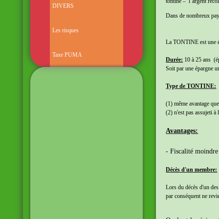
tontine – l’argent réco
DIVERS
Dans de nombreux pays,
Les risques
La TONTINE est une ép
Taxe PUMA
Durée:
10 à 25 ans (é
Soit par une épargne u
Type de TONTINE:
(1) même avantage que 
(2) n'est pas assujeti à 
Avantages:
- Fiscalité moindre
Décès d'un membre:
Lors du décès d'un des
par conséquent ne revi