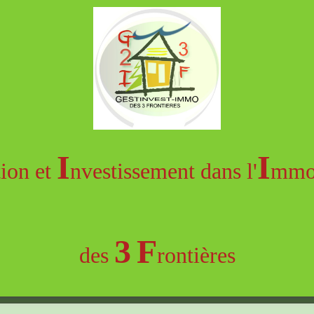
I
I
tion et
nvestissement dans l'
mmob
3
F
des
rontières