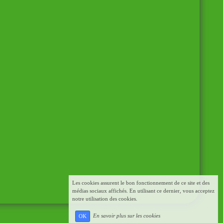
Les cookies assurent le bon fonctionnement de ce site et des
médias sociaux affichés. En utilisant ce dernier, vous acceptez
notre utilisation des cookies.
En savoir plus sur les cookies
OK