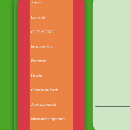
Accueil
La Société
G2I3F AVENIR
Investissements
Placements
Fiscalité
Optimisation fiscale
PLA
Aides aux sociétés
Informations importantes