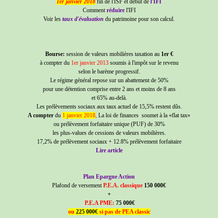
1er janvier 2018
fin de l'ISF et début de
l'IFI
Comment
réduire
l'IFI
Voir les
taux d'évaluation
du patrimoine pour son calcul.
Bourse:
session de valeurs mobilières taxation au
1er €
à compter du
1er janvier 2013
soumis à l'impôt sur le revenu
selon le barème progressif.
Le régime général repose sur un abattement de 50%
pour une détention comprise entre 2 ans et moins de 8 ans
et 65% au-delà.
Les prélèvements sociaux aux taux actuel de 15,5% restent dûs.
A compter
du
1 janvier 2018
,
La loi de finances soumet à la «flat tax»
ou prélèvement forfaitaire unique (PUF) de 30%
les plus-values de cessions de valeurs mobilières.
17,2% de prélèvement sociaux + 12.8% prélèvement forfaitaire
Lire article
Plan Epargne Action
Plafond de versement
P.E.A. classique
150 000€
+
P.E.A PME:
75 000€
ou
225 000€
si pas de PEA classic