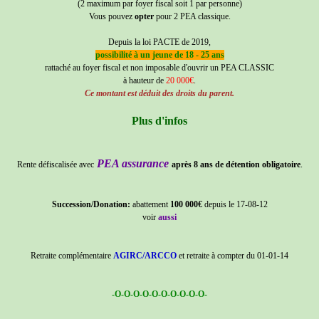
(2 maximum par foyer fiscal soit 1 par personne)
Vous pouvez
opter
pour 2 PEA classique.
Depuis la loi PACTE de 2019,
possibilité à un jeune de 18 - 25 ans
rattaché au foyer fiscal et non imposable d'ouvrir un PEA CLASSIC
à hauteur de
20 000€
.
Ce montant est déduit des droits du parent.
Plus d'infos
PEA assurance
Rente défiscalisée avec
après 8 ans de détention obligatoire
.
Succession/Donation:
abattement
100 000€
depuis le 17-08-12
voir
aussi
Retraite complémentaire
AGIRC/ARCCO
et retraite à compter du 01-01-14
-O-O-O-O-O-O-O-O-O-O-