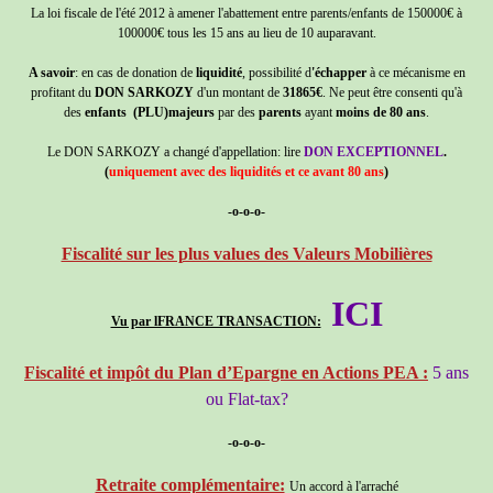
La loi fiscale de l'été 2012 à amener l'abattement entre parents/enfants de 150000€ à
100000€ tous les 15 ans au lieu de 10 auparavant.
A savoir
: en cas de donation de
liquidité
, possibilité d
'échapper
à ce mécanisme en
profitant du
DON SARKOZY
d'un montant de
31865€
. Ne peut être consenti qu'à
des
enfants (PLU)majeurs
par des
parents
ayant
moins de 80 ans
.
Le DON SARKOZY a changé d'appellation: lire
DON EXCEPTIONNEL
.
(
uniquement avec des liquidités et ce avant 80 ans
)
-o-o-o-
Fiscalité sur les plus values des Valeurs Mobilières
ICI
Vu par lFRANCE TRANSACTION:
Fiscalité et impôt du Plan d’Epargne en Actions PEA :
5 ans
ou Flat-tax?
-o-o-o-
Retraite complémentaire:
Un accord à l'arraché