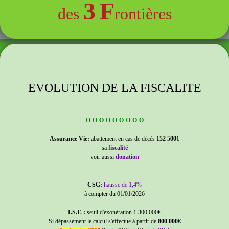
3
F
des
rontières
EVOLUTION DE LA FISCALITE
-O-O-O-O-O-O-O-O-O-
Assurance Vie:
abattement en cas de décès
152 500€
sa
fiscalité
voir
aussi
donation
CSG:
hausse de 1,4%
à compter du 01/01/2026
I.S.F. :
seuil d'exonération 1 300 000€
Si dépassement le calcul s'effectue à partir de
800 000€