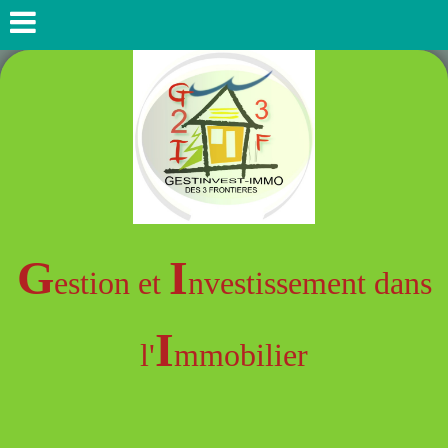
G
I
estion et
nvestissement dans
I
l'
mmobilier