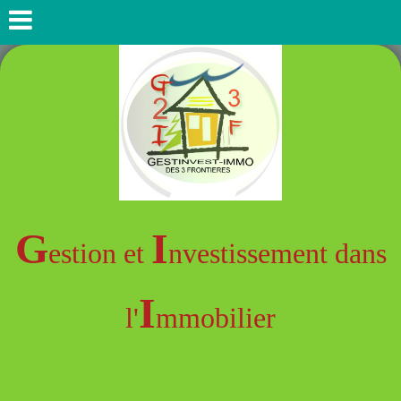
G
I
estion et
nvestissement dans
I
l'
mmobilier