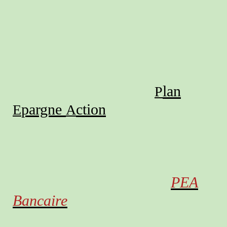
lan
P
pargne
ction
E
A
PEA
Bancaire