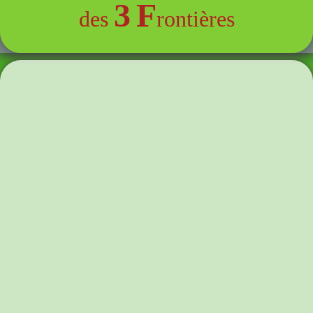
3
F
des
rontières